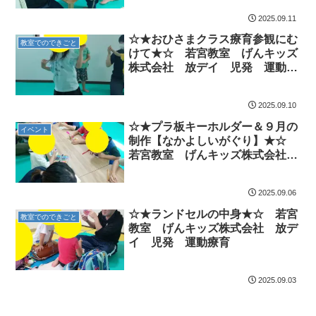
2025.09.11
☆★おひさまクラス療育参観にむ
教室でのできごと
けて★☆ 若宮教室 げんキッズ
株式会社 放デイ 児発 運動療
育
2025.09.10
☆★プラ板キーホルダー＆９月の
イベント
制作【なかよしいがぐり】★☆
若宮教室 げんキッズ株式会社
放デイ 児発 運動療育
2025.09.06
☆★ランドセルの中身★☆ 若宮
教室でのできごと
教室 げんキッズ株式会社 放デ
イ 児発 運動療育
2025.09.03