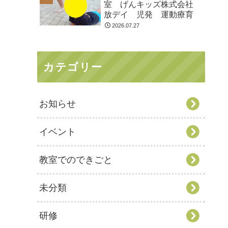
室 げんキッズ株式会社
放デイ 児発 運動療育
2026.07.27
カテゴリー
お知らせ
イベント
教室でのできごと
未分類
研修