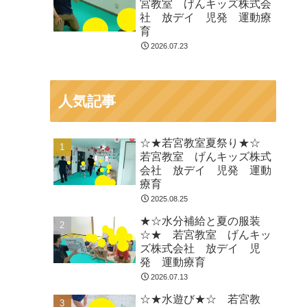
宮教室 げんキッズ株式会
社 放デイ 児発 運動療
育
2026.07.23
人気記事
☆★若宮教室夏祭り★☆
若宮教室 げんキッズ株式
会社 放デイ 児発 運動
療育
2025.08.25
★☆水分補給と夏の服装
☆★ 若宮教室 げんキッ
ズ株式会社 放デイ 児
発 運動療育
2026.07.13
☆★水遊び★☆ 若宮教