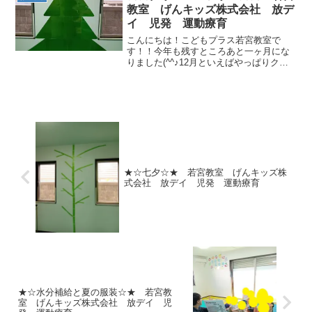
教室 げんキッズ株式会社 放デ
イ 児発 運動療育
こんにちは！こどもプラス若宮教室で
す！！今年も残すところあと一ヶ月にな
りました(^^♪12月といえばやっぱりクリ
スマスですね♪教室の壁にもクリスマスツ
リーが出現！！でもまだ飾りが何もつい
ていなくてさみしいです( ;∀;)これからク
リスマスま...
★☆七夕☆★ 若宮教室 げんキッズ株
式会社 放デイ 児発 運動療育
★☆水分補給と夏の服装☆★ 若宮教
室 げんキッズ株式会社 放デイ 児