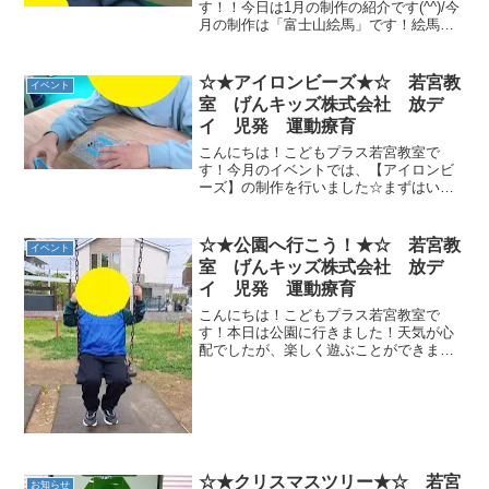
す！！今日は1月の制作の紹介です(^^)/今
月の制作は「富士山絵馬」です！絵馬に
それぞれお願い事を書いてそれマスキン
グテープで飾り付けし折り紙で折った富
士山をはり絵をかいたら完成！みんない
☆★アイロンビーズ★☆ 若宮教
イベント
ろいろなお願い事を...
室 げんキッズ株式会社 放デ
イ 児発 運動療育
こんにちは！こどもプラス若宮教室で
す！今月のイベントでは、【アイロンビ
ーズ】の制作を行いました☆まずはいつ
も通り運動を頑張り、元気いっぱい体を
動かしました！！ 今月の運動のメイン
は鉄棒の【コウモリ】の技です★先生た
☆★公園へ行こう！★☆ 若宮教
イベント
ちに手伝ってもらいながら、...
室 げんキッズ株式会社 放デ
イ 児発 運動療育
こんにちは！こどもプラス若宮教室で
す！本日は公園に行きました！天気が心
配でしたが、楽しく遊ぶことができまし
た！シャボン玉も楽しそうです！ブラン
コは順番を守りながら楽しくできまし
た！若宮教室では定期的に公園に行って
います！また行きましょう！！
☆★クリスマスツリー★☆ 若宮
お知らせ