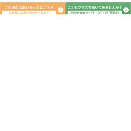
新着記事
☆★ムキムキ！★☆ 若宮教室 げん
キッズ株式会社 放デイ 児発 運動
療育
2026.08.04