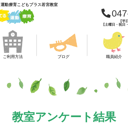
 運動療育こどもプラス若宮教室
047
【平日
【土曜日・祝日・長
ご利用方法
ブログ
職員紹介
教室アンケート結果