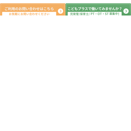
新着記事
☆★夏季休業★☆ 若宮教室 げんキ
ッズ株式会社 放デイ 児発 運動療
育
2026.08.08