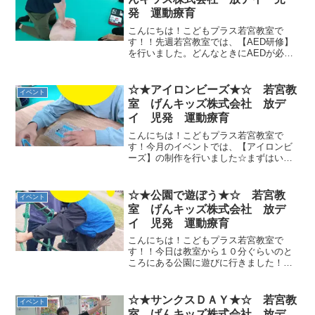
発 運動療育
こんにちは！こどもプラス若宮教室で
す！！先週若宮教室では、【AED研修】
を行いました。どんなときにAEDが必要
なのか、どう対応すればよいのか、胸骨
圧迫のやり方やAEDの使い方も学びまし
た。 こどもプラスでは定期的にAED
☆★アイロンビーズ★☆ 若宮教
イベント
研修を行っています...
室 げんキッズ株式会社 放デ
イ 児発 運動療育
こんにちは！こどもプラス若宮教室で
す！今月のイベントでは、【アイロンビ
ーズ】の制作を行いました☆まずはいつ
も通り運動を頑張り、元気いっぱい体を
動かしました！！ 今月の運動のメイン
は鉄棒の【コウモリ】の技です★先生た
☆★公園で遊ぼう★☆ 若宮教
イベント
ちに手伝ってもらいながら、...
室 げんキッズ株式会社 放デ
イ 児発 運動療育
こんにちは！こどもプラス若宮教室で
す！！今日は教室から１０分ぐらいのと
ころにある公園に遊びに行きました！涼
しくてとても遊びやすい天気でした(^^♪
遊具でみんな楽しそうに遊んですぐ横は
線路があり電車も見れて大満足( *´艸｀)ま
☆★サンクスＤＡＹ★☆ 若宮教
イベント
たみんなで遊び...
室 げんキッズ株式会社 放デ