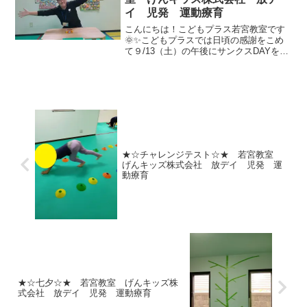
イ 児発 運動療育
こんにちは！こどもプラス若宮教室です
🌞✨こどもプラスでは日頃の感謝をこめ
て９/13（土）の午後にサンクスDAYを行
いました！！サンクスDAYの内容は２つ
のお楽しみがあり、その内容は、、、①
駄菓子の袋詰め②お楽しみくじ引きで
す！！たくさんのお...
★☆チャレンジテスト☆★ 若宮教室
げんキッズ株式会社 放デイ 児発 運
動療育
★☆七夕☆★ 若宮教室 げんキッズ株
式会社 放デイ 児発 運動療育