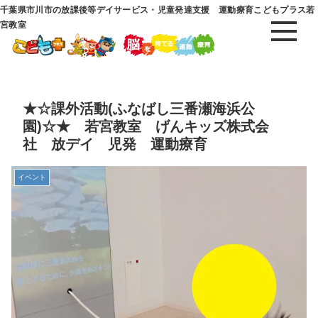
千葉県市川市の放課後等デイサービス・児童発達支援 運動療育こどもプラス若
宮教室
★☆課外活動(ふなばし三番瀬海浜公
園)☆★ 若宮教室 げんキッズ株式会
社 放デイ 児発 運動療育
イベント